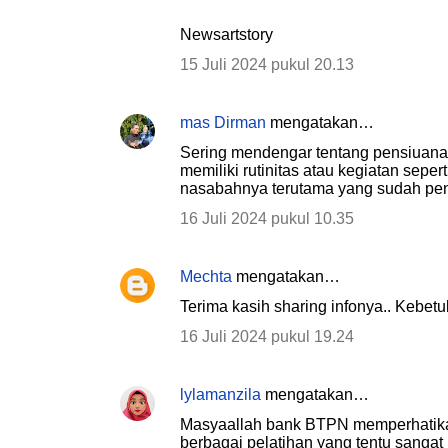
m
Newsartstory
e
15 Juli 2024 pukul 20.13
n
t
mas Dirman
mengatakan…
a
Sering mendengar tentang pensiuanan
r
memiliki rutinitas atau kegiatan sepe
nasabahnya terutama yang sudah pensi
16 Juli 2024 pukul 10.35
Mechta
mengatakan…
Terima kasih sharing infonya.. Kebetul
16 Juli 2024 pukul 19.24
lylamanzila
mengatakan…
Masyaallah bank BTPN memperhatika
berbagai pelatihan yang tentu sangat