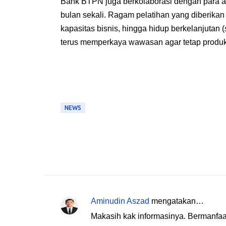
Bank BTPN juga berkolaborasi dengan para
a
bulan sekali. Ragam pelatihan yang diberikan
kapasitas bisnis, hingga hidup berkelanjutan (
terus memperkaya wawasan agar tetap produkt
NEWS
Aminudin Aszad
mengatakan…
K
Makasih kak informasinya. Bermanfaat
o