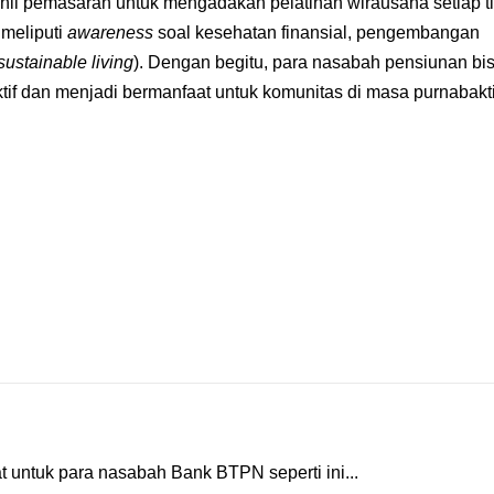
hli pemasaran untuk mengadakan pelatihan wirausaha setiap t
 meliputi
awareness
soal kesehatan finansial, pengembangan
sustainable living
).
Dengan begitu, para nasabah pensiunan bi
if dan menjadi bermanfaat untuk komunitas di masa purnabakti
 untuk para nasabah Bank BTPN seperti ini...