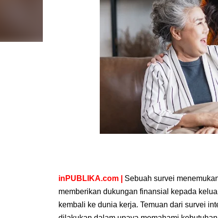
inPUBLIKA.com
|
Sebuah survei menemukan 
memberikan dukungan finansial kepada kelu
kembali ke dunia kerja.
Temuan dari survei in
dilakukan dalam upaya memahami kebutuhan 