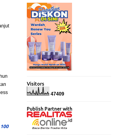
njut
ahun
Visitors
kan
ness
4
7
4
0
9
Publish Partner with
 100