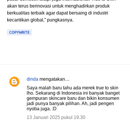
akan terus berinovasi untuk menghadirkan produk
berkualitas terbaik agar dapat bersaing di industri
kecantikan global,” pungkasnya.
COPYWRITE
dinda
mengatakan…
K
Saya malah baru tahu ada merek true to skin
o
lho. Sekarang di Indonesia ini banyak banget
gempuran skincare baru dan bikin konsumen
m
jadi punya banyak pilihan. Ah, jadi pengen
e
nyoba juga. :D
n
13 Januari 2025 pukul 19.30
t