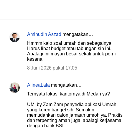
Aminudin Aszad
mengatakan…
K
Hmmm kalo soal umrah dan sebagainya.
o
Harus lihat budget atau tabungan sih ini.
Apalagi ini mayan besar sekali untuk pergi
m
kesana.
e
8 Juni 2026 pukul 17.05
n
t
AlineaLala
mengatakan…
a
Ternyata lokasi kantornya di Medan ya?
r
UMI by Zam Zam penyedia aplikasi Umrah,
yang keren banget sih. Semakin
memudahkan calon jamaah umroh ya. Praktis
dan terpenting aman juga, apalagi kerjasama
dengan bank BSI.