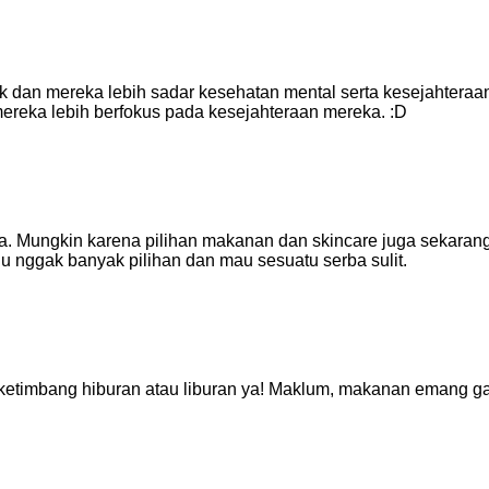
 dan mereka lebih sadar kesehatan mental serta kesejahteraan 
mereka lebih berfokus pada kesejahteraan mereka. :D
ya. Mungkin karena pilihan makanan dan skincare juga sekaran
lu nggak banyak pilihan dan mau sesuatu serba sulit.
n ketimbang hiburan atau liburan ya! Maklum, makanan emang g