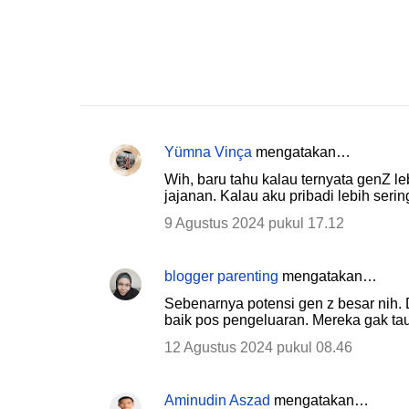
Yümna Vinça
mengatakan…
K
Wih, baru tahu kalau ternyata genZ l
o
jajanan. Kalau aku pribadi lebih ser
m
9 Agustus 2024 pukul 17.12
e
n
blogger parenting
mengatakan…
t
Sebenarnya potensi gen z besar nih.
a
baik pos pengeluaran. Mereka gak ta
r
12 Agustus 2024 pukul 08.46
Aminudin Aszad
mengatakan…