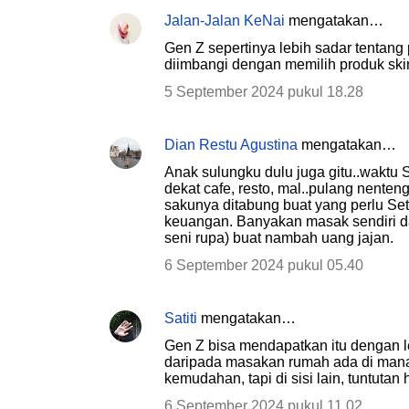
Jalan-Jalan KeNai
mengatakan…
Gen Z sepertinya lebih sadar tentang 
diimbangi dengan memilih produk skin
5 September 2024 pukul 18.28
Dian Restu Agustina
mengatakan…
Anak sulungku dulu juga gitu..waktu 
dekat cafe, resto, mal..pulang nenten
sakunya ditabung buat yang perlu Sete
keuangan. Banyakan masak sendiri da
seni rupa) buat nambah uang jajan.
6 September 2024 pukul 05.40
Satiti
mengatakan…
Gen Z bisa mendapatkan itu dengan l
daripada masakan rumah ada di mana-
kemudahan, tapi di sisi lain, tuntutan
6 September 2024 pukul 11.02