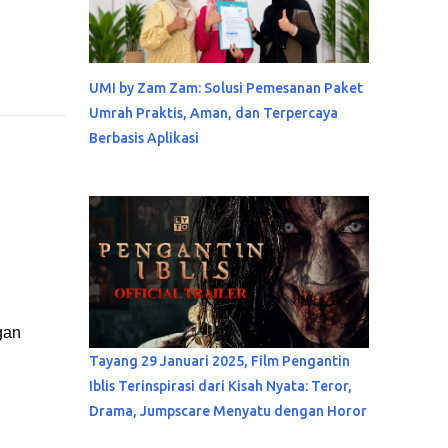
UMI by Zam Zam: Solusi Pemesanan Paket
Umrah Praktis, Aman, dan Terpercaya
Berbasis Aplikasi
gan
Tayang 29 Januari 2025, Film Pengantin
Iblis Terinspirasi dari Kisah Nyata: Teror,
Drama, Jumpscare Menyatu dengan Horor