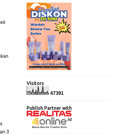
eli
ikan
Visitors
4
7
3
9
1
Publish Partner with
os
an 3