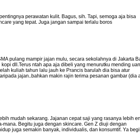
pentingnya perawatan kulit. Bagus, sih. Tapi, semoga aja bisa
care yang tepat. Juga jangan sampai terlalu boros
SMA pulang mampir jajan mulu, secara sekolahnya di Jakarta B
g kopi dll.Terus ntah apa aja dibeli yang menurutku mending ua
lah kuliah tahun lalu jauh ke Prancis barulah dia bisa atur
ripada jajan..bahkan makin rajin terima pesanan gambar (dia 
ebih mudah sekarang. Jajanan cepat saji yang rasanya lebih e
mana. Begitu juga dengan skincare. Gen Z diuji dengan
 hidup juga semakin banyak, individualis, dan konsumtif. Ya begi