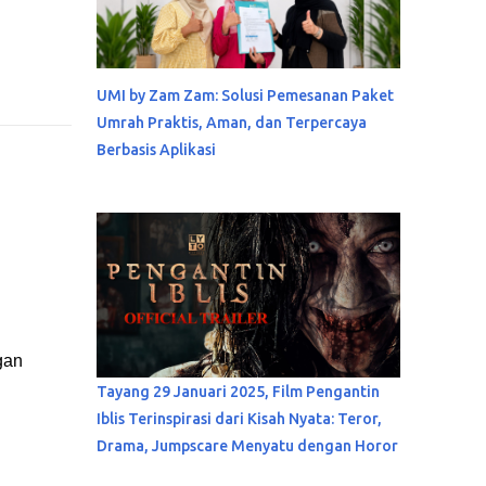
UMI by Zam Zam: Solusi Pemesanan Paket
Umrah Praktis, Aman, dan Terpercaya
Berbasis Aplikasi
gan
Tayang 29 Januari 2025, Film Pengantin
Iblis Terinspirasi dari Kisah Nyata: Teror,
Drama, Jumpscare Menyatu dengan Horor