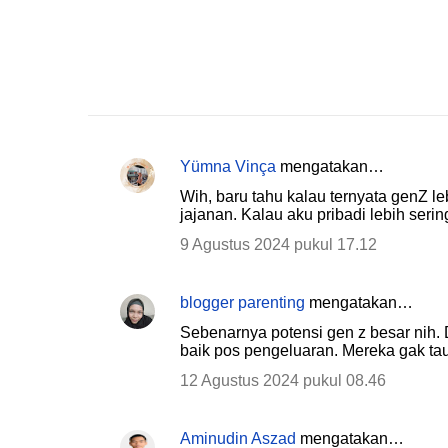
Yümna Vinça
mengatakan…
K
Wih, baru tahu kalau ternyata genZ l
o
jajanan. Kalau aku pribadi lebih ser
m
9 Agustus 2024 pukul 17.12
e
n
blogger parenting
mengatakan…
t
Sebenarnya potensi gen z besar nih.
a
baik pos pengeluaran. Mereka gak ta
r
12 Agustus 2024 pukul 08.46
Aminudin Aszad
mengatakan…