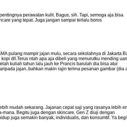
pentingnya perawatan kulit. Bagus, sih. Tapi, semoga aja bisa
care yang tepat. Juga jangan sampai terlalu boros
SMA pulang mampir jajan mulu, secara sekolahnya di Jakarta B
g kopi dll.Terus ntah apa aja dibeli yang menurutku mending ua
lah kuliah tahun lalu jauh ke Prancis barulah dia bisa atur
ripada jajan..bahkan makin rajin terima pesanan gambar (dia 
ebih mudah sekarang. Jajanan cepat saji yang rasanya lebih e
mana. Begitu juga dengan skincare. Gen Z diuji dengan
 hidup juga semakin banyak, individualis, dan konsumtif. Ya begi