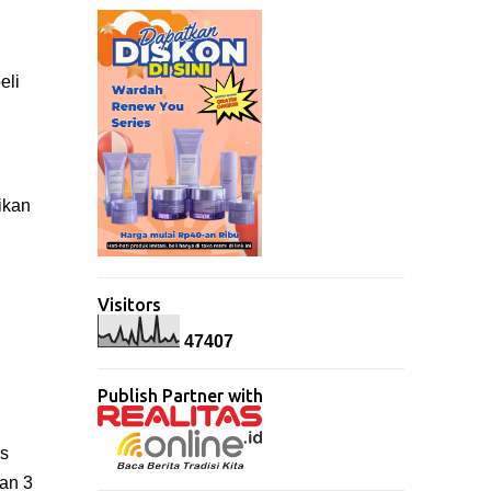
eli
ikan
Visitors
4
7
4
0
7
Publish Partner with
os
an 3