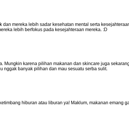
 dan mereka lebih sadar kesehatan mental serta kesejahteraan 
mereka lebih berfokus pada kesejahteraan mereka. :D
ya. Mungkin karena pilihan makanan dan skincare juga sekaran
lu nggak banyak pilihan dan mau sesuatu serba sulit.
n ketimbang hiburan atau liburan ya! Maklum, makanan emang g