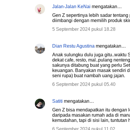
Jalan-Jalan KeNai
mengatakan…
Gen Z sepertinya lebih sadar tentang 
diimbangi dengan memilih produk skin
5 September 2024 pukul 18.28
Dian Restu Agustina
mengatakan…
Anak sulungku dulu juga gitu..waktu 
dekat cafe, resto, mal..pulang nenten
sakunya ditabung buat yang perlu Sete
keuangan. Banyakan masak sendiri da
seni rupa) buat nambah uang jajan.
6 September 2024 pukul 05.40
Satiti
mengatakan…
Gen Z bisa mendapatkan itu dengan l
daripada masakan rumah ada di mana-
kemudahan, tapi di sisi lain, tuntutan
6 September 2024 pukul 11.02