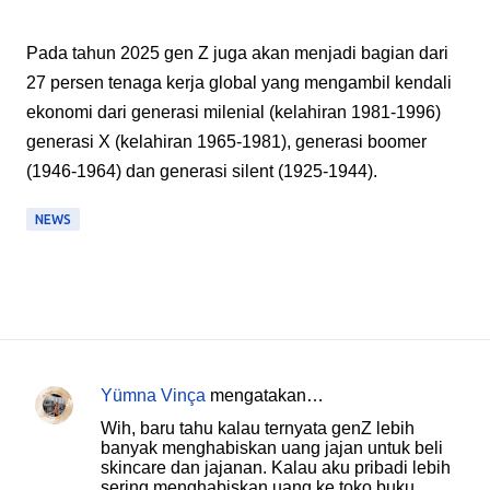
Pada tahun 2025 gen Z juga akan menjadi bagian dari
27 persen tenaga kerja global yang mengambil kendali
ekonomi dari generasi milenial (kelahiran 1981-1996)
generasi X (kelahiran 1965-1981), generasi boomer
(1946-1964) dan generasi silent (1925-1944).
NEWS
Yümna Vinça
mengatakan…
K
Wih, baru tahu kalau ternyata genZ lebih
o
banyak menghabiskan uang jajan untuk beli
skincare dan jajanan. Kalau aku pribadi lebih
m
sering menghabiskan uang ke toko buku