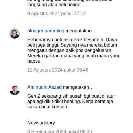
e
langsung atau beli online
n
9 Agustus 2024 pukul 17.12
t
a
blogger parenting
mengatakan…
r
Sebenarnya potensi gen z besar nih. Daya
beli juga tinggi. Sayang nya mereka belum
mengatur dengan baik pos pengeluaran.
Mereka gak tau mana yang bituh mana yang
napsu.
12 Agustus 2024 pukul 08.46
Aminudin Aszad
mengatakan…
Gen Z sekarang sih susah bgt buat di atur
apalagi dikit-dikit healing. Kerja berat aja
susah buat konsen...
Newsartstory
3 September 2024 pukul 08.36