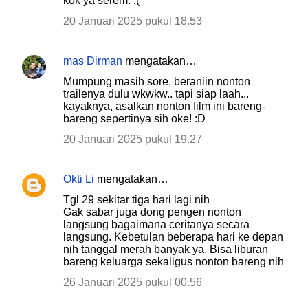
kok ya serem. :(
n
20 Januari 2025 pukul 18.53
t
a
r
mas Dirman
mengatakan…
Mumpung masih sore, beraniin nonton
trailenya dulu wkwkw.. tapi siap laah...
kayaknya, asalkan nonton film ini bareng-
bareng sepertinya sih oke! :D
20 Januari 2025 pukul 19.27
Okti Li
mengatakan…
Tgl 29 sekitar tiga hari lagi nih
Gak sabar juga dong pengen nonton
langsung bagaimana ceritanya secara
langsung. Kebetulan beberapa hari ke depan
nih tanggal merah banyak ya. Bisa liburan
bareng keluarga sekaligus nonton bareng nih
26 Januari 2025 pukul 00.56