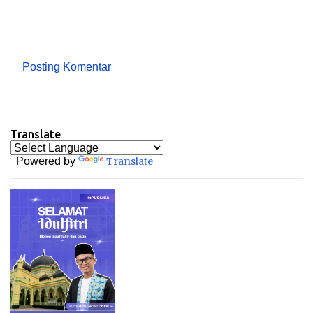
Posting Komentar
K
o
m
Translate
e
n
Powered by
Translate
t
a
r