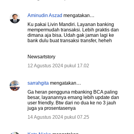
m
e
Aminudin Aszad
mengatakan…
n
Ku pakai Livin Mandiri. Layanan banking
t
mempermudah transaksi. Lebih praktis dan
a
dimana aja bisa. Udah gak jaman lagi ke
bank dulu buat transaksi transfer, heheh
r
Newsartstory
12 Agustus 2024 pukul 17.02
sarrahgita
mengatakan…
Ga heran pengguna mbanking BCA paling
besar, layanannya emang lebih update dan
user friendly. Btw dari no dua ke no 3 jauh
juga ya prosentasenya
14 Agustus 2024 pukul 07.25