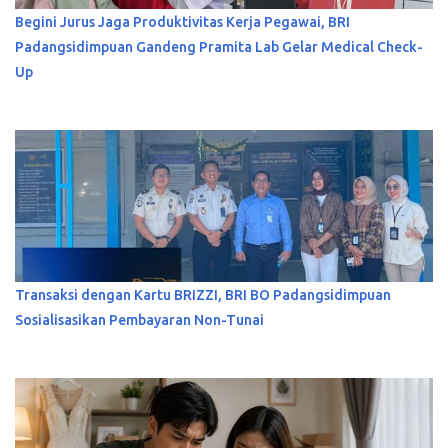
Begini Jurus Jaga Produktivitas Kerja Pegawai, BRI
Padangsidimpuan Gandeng Pramita Lab Gelar Medical Check-
Up
Transaksi dengan Kartu BRIZZI, BRI BO Padangsidimpuan
Sosialisasikan Pembayaran Non-Tunai