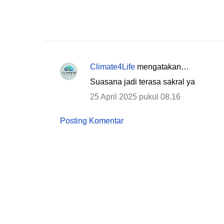
Climate4Life
mengatakan…
K
Suasana jadi terasa sakral ya
o
25 April 2025 pukul 08.16
m
e
Posting Komentar
n
t
a
r