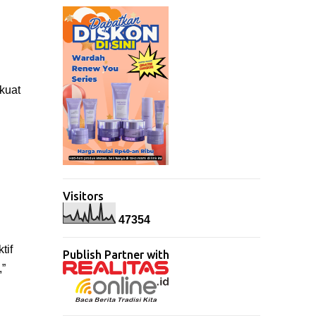
kuat
Visitors
4
7
3
5
4
tif
Publish Partner with
”