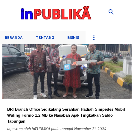
Langsung ke konten utama
BERANDA
TENTANG
BISNIS
P
o
s
t
i
n
g
BRI Branch Office Sidikalang Serahkan Hadiah Simpedes Mobil
a
Wuling Formo 1.2 MB ke Nasabah Ajak Tingkatkan Saldo
n
Tabungan
diposting oleh
inPUBLIKÃ
pada tanggal
November 21, 2024