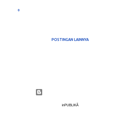
0
POSTINGAN LAINNYA
Diberdayakan oleh Blogger
inPUBLIKÃ